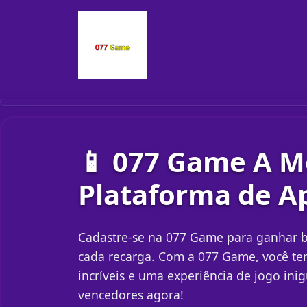
📱 077 Game A M
Plataforma de A
Cadastre-se na 077 Game para ganhar 
cada recarga. Com a 077 Game, você t
incríveis e uma experiência de jogo inig
vencedores agora!