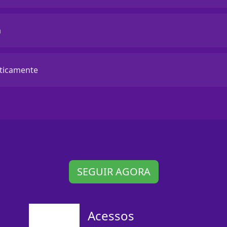
a
aticamente
SEGUIR AGORA
Acessos