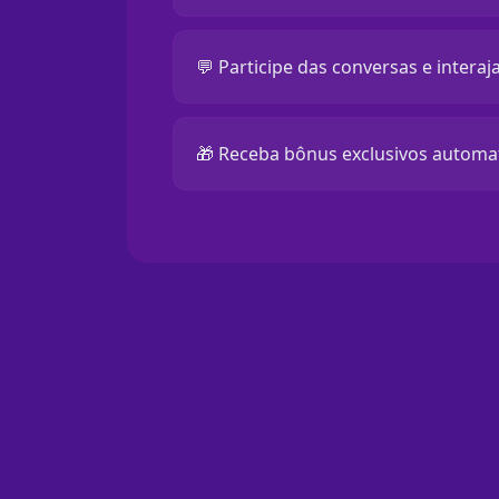
💬 Participe das conversas e interaj
🎁 Receba bônus exclusivos autom