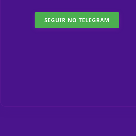
SEGUIR NO TELEGRAM