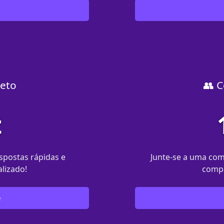
reto
👥 
t
espostas rápidas e
Junte-se a uma com
lizado!
compa
e