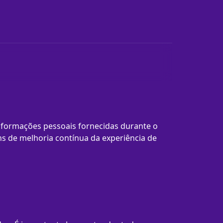
informações pessoais fornecidas durante o
ns de melhoria contínua da experiência de