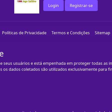
Login
Registrar-se
Políticas de Privacidade
Termos e Condições
Sitemap
de
 de seus usuários e está empenhada em proteger todas as 
 os dados coletados são utilizados exclusivamente para fi