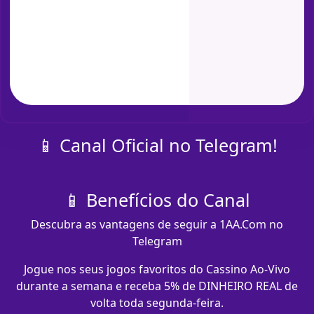
📱 Canal Oficial no Telegram!
📱 Benefícios do Canal
Descubra as vantagens de seguir a 1AA.Com no
Telegram
Jogue nos seus jogos favoritos do Cassino Ao-Vivo
durante a semana e receba 5% de DINHEIRO REAL de
volta toda segunda-feira.