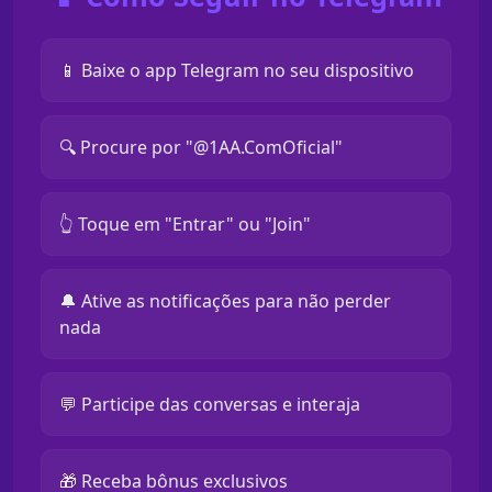
📱 Baixe o app Telegram no seu dispositivo
🔍 Procure por "@1AA.ComOficial"
👆 Toque em "Entrar" ou "Join"
🔔 Ative as notificações para não perder
nada
💬 Participe das conversas e interaja
🎁 Receba bônus exclusivos