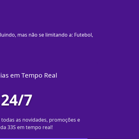
uindo, mas não se limitando a: Futebol,
cias em Tempo Real
24/7
e todas as novidades, promoções e
 da 33S em tempo real!