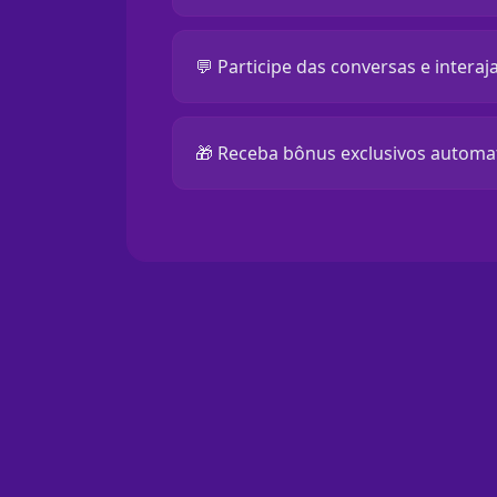
💬 Participe das conversas e interaj
🎁 Receba bônus exclusivos autom