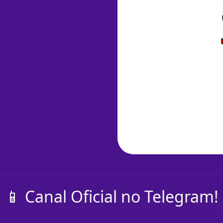
📱 Canal Oficial no Telegram!