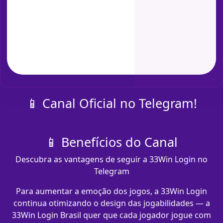
📱 Canal Oficial no Telegram!
📱 Benefícios do Canal
Descubra as vantagens de seguir a 33Win Login no
Telegram
Para aumentar a emoção dos jogos, a 33Win Login
continua otimizando o design das jogabilidades — a
33Win Login Brasil quer que cada jogador jogue com