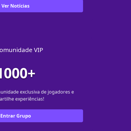
Ver Notícias
Comunidade VIP
1000+
unidade exclusiva de jogadores e
rtilhe experiências!
Entrar Grupo