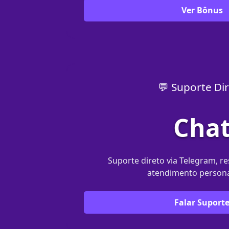
Ver Bônus
💬 Suporte Di
Cha
Suporte direto via Telegram, r
atendimento persona
Falar Suport