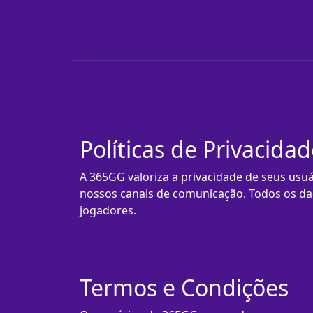
Políticas de Privacida
A 365GG valoriza a privacidade de seus us
nossos canais de comunicação. Todos os dad
jogadores.
Termos e Condições