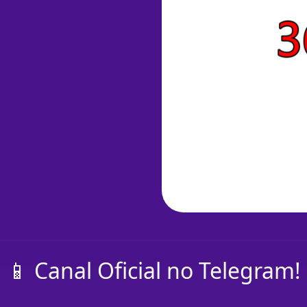
📱 Canal Oficial no Telegram!