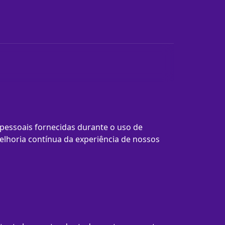
pessoais fornecidas durante o uso de
elhoria contínua da experiência de nossos