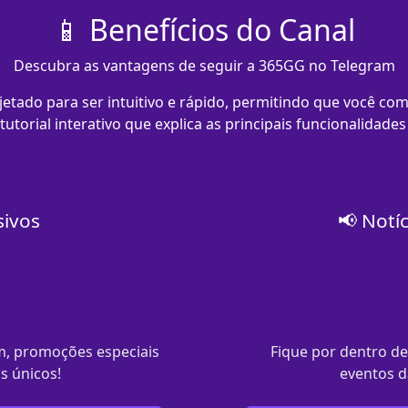
📱 Benefícios do Canal
Descubra as vantagens de seguir a 365GG no Telegram
jetado para ser intuitivo e rápido, permitindo que você co
torial interativo que explica as principais funcionalidade
sivos
📢 Notí
m, promoções especiais
Fique por dentro d
s únicos!
eventos d