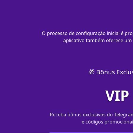
O processo de configuração inicial é pro
aplicativo também oferece um tu
🎁 Bônus Exclu
VIP
Receba bônus exclusivos do Telegra
e códigos promocionai