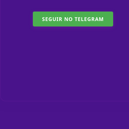
SEGUIR NO TELEGRAM