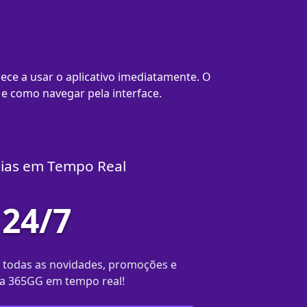
mece a usar o aplicativo imediatamente. O
s e como navegar pela interface.
cias em Tempo Real
24/7
e todas as novidades, promoções e
a 365GG em tempo real!