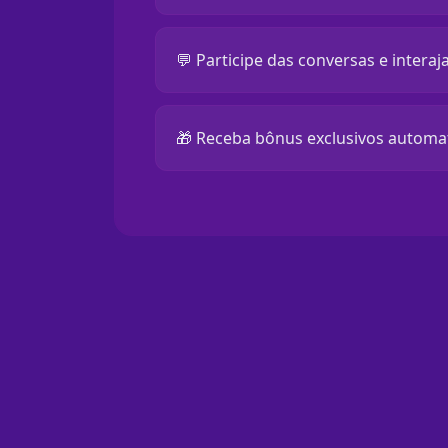
💬 Participe das conversas e interaj
🎁 Receba bônus exclusivos autom