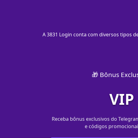
A 3831 Login conta com diversos tipos de
🎁 Bônus Exclu
VIP
Receba bônus exclusivos do Telegra
e códigos promocionai