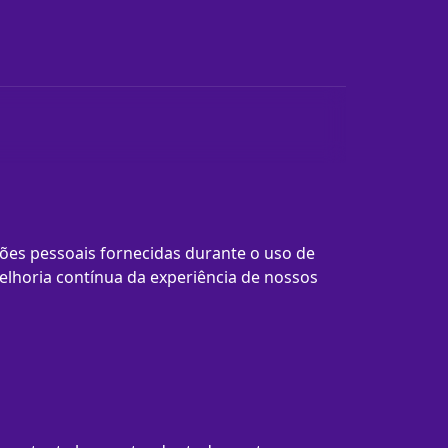
ões pessoais fornecidas durante o uso de
elhoria contínua da experiência de nossos