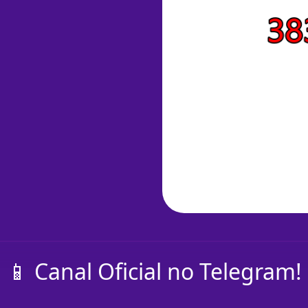
📱 Canal Oficial no Telegram!