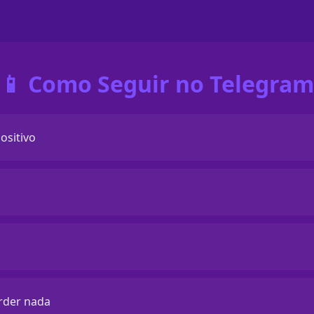
📱 Como Seguir no Telegram
ositivo
"
erder nada