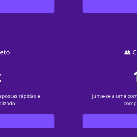
reto
👥 
t
espostas rápidas e
Junte-se a uma com
lizado!
compa
e