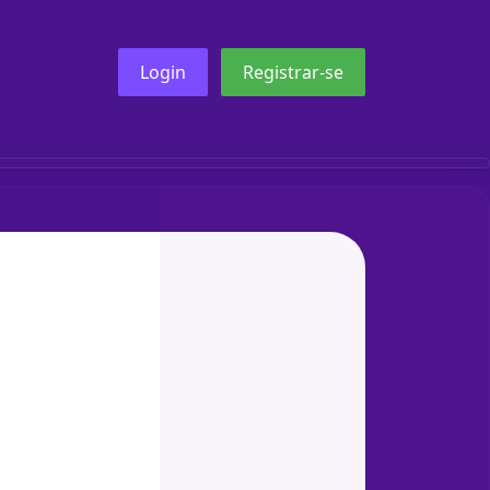
Login
Registrar-se