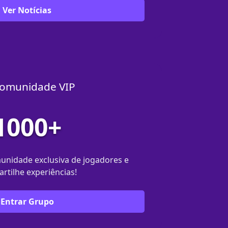
Ver Notícias
Comunidade VIP
1000+
unidade exclusiva de jogadores e
rtilhe experiências!
Entrar Grupo