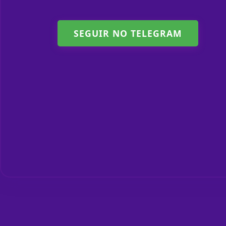
SEGUIR NO TELEGRAM