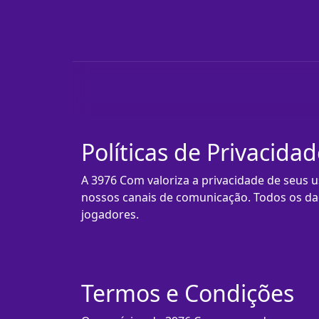
Políticas de Privacida
A 3976 Com valoriza a privacidade de seus
nossos canais de comunicação. Todos os dad
jogadores.
Termos e Condições