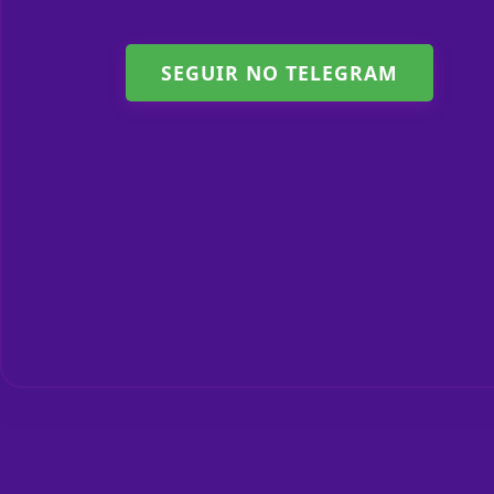
SEGUIR NO TELEGRAM