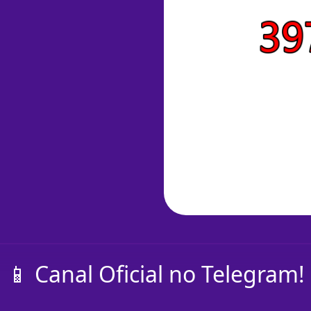
📱 Canal Oficial no Telegram!