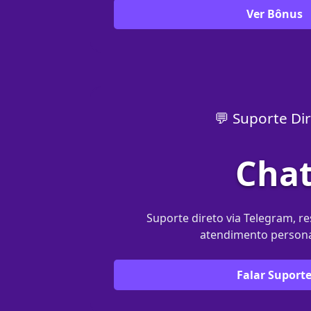
Ver Bônus
💬 Suporte Di
Cha
Suporte direto via Telegram, r
atendimento persona
Falar Suport