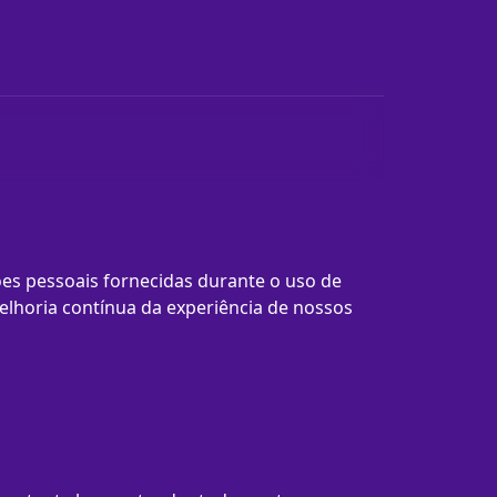
es pessoais fornecidas durante o uso de
elhoria contínua da experiência de nossos