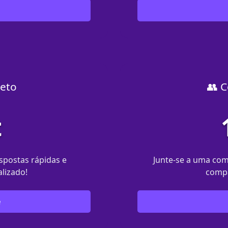
reto
👥 
t
espostas rápidas e
Junte-se a uma com
lizado!
compa
e