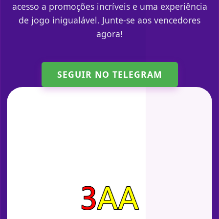
acesso a promoções incríveis e uma experiência
de jogo inigualável. Junte-se aos vencedores
agora!
SEGUIR NO TELEGRAM