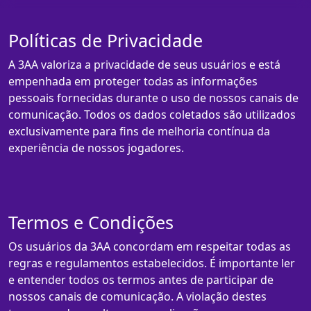
Políticas de Privacidade
A 3AA valoriza a privacidade de seus usuários e está
empenhada em proteger todas as informações
pessoais fornecidas durante o uso de nossos canais de
comunicação. Todos os dados coletados são utilizados
exclusivamente para fins de melhoria contínua da
experiência de nossos jogadores.
Termos e Condições
Os usuários da 3AA concordam em respeitar todas as
regras e regulamentos estabelecidos. É importante ler
e entender todos os termos antes de participar de
nossos canais de comunicação. A violação destes