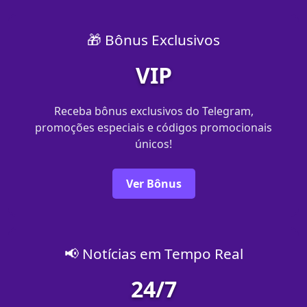
🎁 Bônus Exclusivos
VIP
Receba bônus exclusivos do Telegram,
promoções especiais e códigos promocionais
únicos!
Ver Bônus
📢 Notícias em Tempo Real
24/7