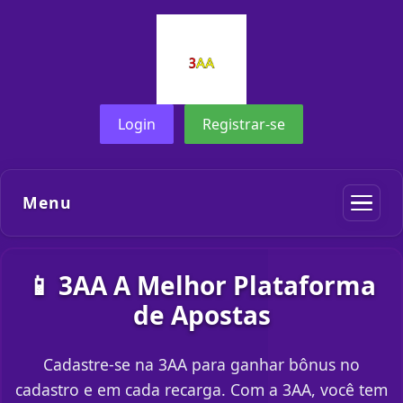
Login
Registrar-se
Menu
📱 3AA A Melhor Plataforma
de Apostas
Cadastre-se na 3AA para ganhar bônus no
cadastro e em cada recarga. Com a 3AA, você tem