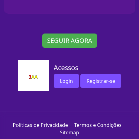
SEGUIR AGORA
Acessos
Login
Registrar-se
Políticas de Privacidade
Termos e Condições
Sitemap