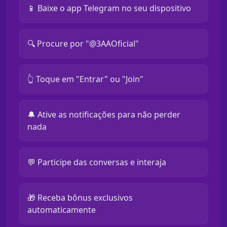
📱 Baixe o app Telegram no seu dispositivo
🔍 Procure por "@3AAOficial"
👆 Toque em "Entrar" ou "Join"
🔔 Ative as notificações para não perder
nada
💬 Participe das conversas e interaja
🎁 Receba bônus exclusivos
automaticamente