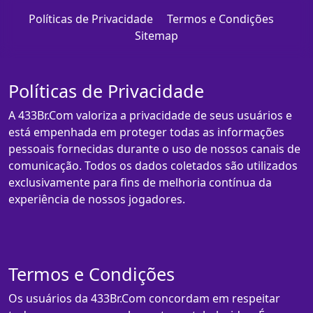
Políticas de Privacidade
Termos e Condições
Sitemap
Políticas de Privacidade
A 433Br.Com valoriza a privacidade de seus usuários e
está empenhada em proteger todas as informações
pessoais fornecidas durante o uso de nossos canais de
comunicação. Todos os dados coletados são utilizados
exclusivamente para fins de melhoria contínua da
experiência de nossos jogadores.
Termos e Condições
Os usuários da 433Br.Com concordam em respeitar