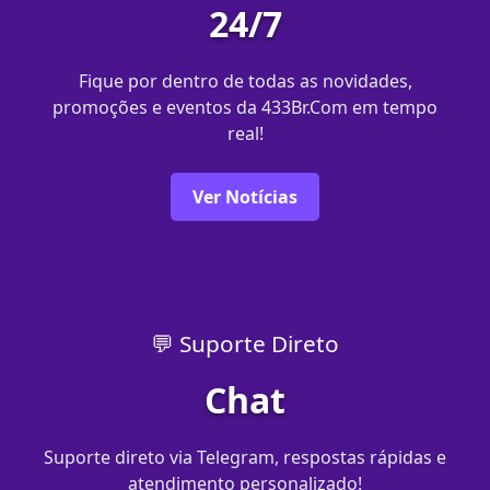
24/7
Fique por dentro de todas as novidades,
promoções e eventos da 433Br.Com em tempo
real!
Ver Notícias
💬 Suporte Direto
Chat
Suporte direto via Telegram, respostas rápidas e
atendimento personalizado!