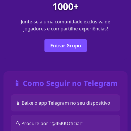
1000+
Junte-se a uma comunidade exclusiva de
jogadores e compartilhe experiências!
Entrar Grupo
📱 Como Seguir no Telegram
📱 Baixe o app Telegram no seu dispositivo
🔍 Procure por "@45KKOficial"