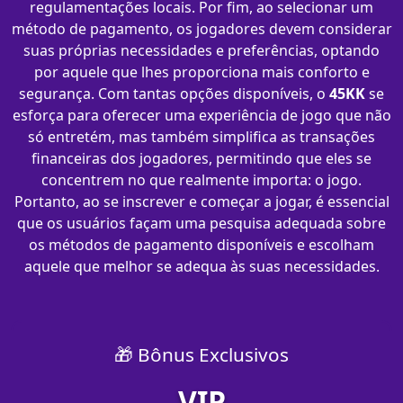
regulamentações locais. Por fim, ao selecionar um
método de pagamento, os jogadores devem considerar
suas próprias necessidades e preferências, optando
por aquele que lhes proporciona mais conforto e
segurança. Com tantas opções disponíveis, o
45KK
se
esforça para oferecer uma experiência de jogo que não
só entretém, mas também simplifica as transações
financeiras dos jogadores, permitindo que eles se
concentrem no que realmente importa: o jogo.
Portanto, ao se inscrever e começar a jogar, é essencial
que os usuários façam uma pesquisa adequada sobre
os métodos de pagamento disponíveis e escolham
aquele que melhor se adequa às suas necessidades.
🎁 Bônus Exclusivos
VIP