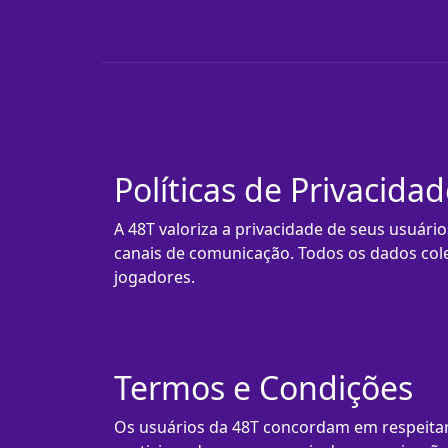
Políticas de Privacida
A 48T valoriza a privacidade de seus usuár
canais de comunicação. Todos os dados cole
jogadores.
Termos e Condições
Os usuários da 48T concordam em respeitar 