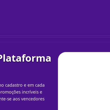
 Plataforma
no cadastro e em cada
promoções incríveis e
unte-se aos vencedores