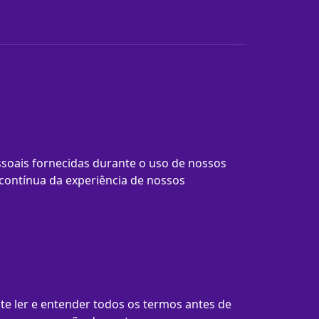
ssoais fornecidas durante o uso de nossos
 contínua da experiência de nossos
te ler e entender todos os termos antes de