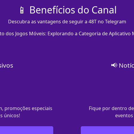
📱 Benefícios do Canal
Descubra as vantagens de seguir a 48T no Telegram
o dos Jogos Móveis: Explorando a Categoria de Aplicativo
sivos
📢 Notí
m, promoções especiais
Fique por dentro d
s únicos!
eventos