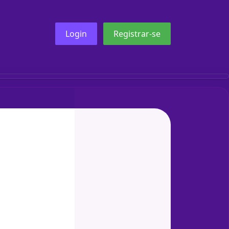
Login
Registrar-se