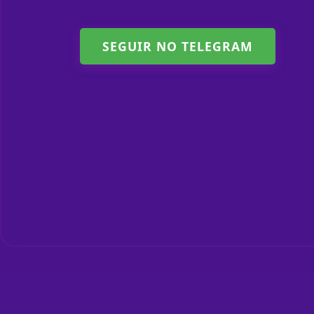
SEGUIR NO TELEGRAM