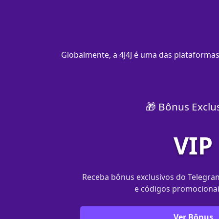
Globalmente, a 4J4J é uma das plataformas 
🎁 Bônus Exclu
VIP
Receba bônus exclusivos do Telegra
e códigos promocionai
Ver Bônus