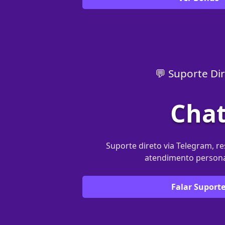
💬 Suporte Di
Cha
Suporte direto via Telegram, r
atendimento persona
Falar Suport