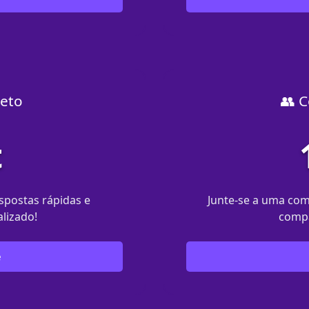
reto
👥 
t
espostas rápidas e
Junte-se a uma com
lizado!
compa
e