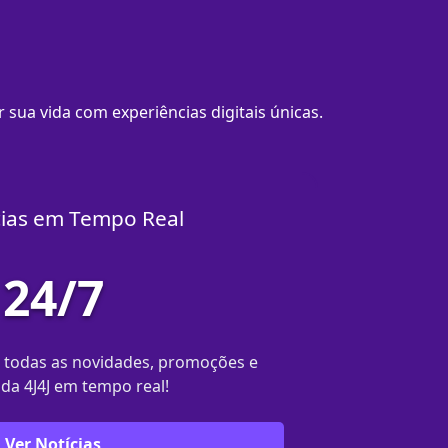
 sua vida com experiências digitais únicas.
cias em Tempo Real
24/7
e todas as novidades, promoções e
da 4J4J em tempo real!
Ver Notícias