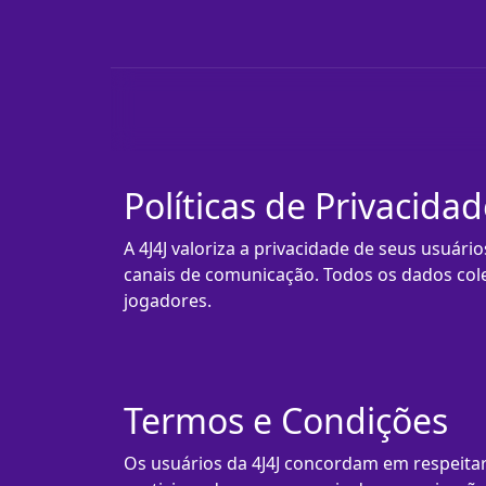
Políticas de Privacida
A 4J4J valoriza a privacidade de seus usuá
canais de comunicação. Todos os dados cole
jogadores.
Termos e Condições
Os usuários da 4J4J concordam em respeitar