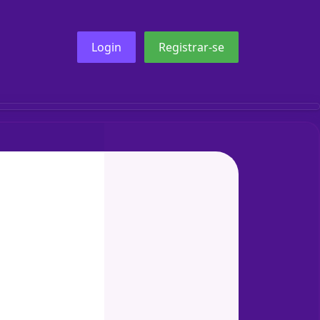
Login
Registrar-se