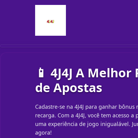
📱 4J4J A Melhor
de Apostas
Cadastre-se na 4J4J para ganhar bônus 
recarga. Com a 4J4J, você tem acesso a 
uma experiência de jogo inigualável. J
agora!