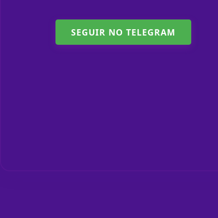
SEGUIR NO TELEGRAM