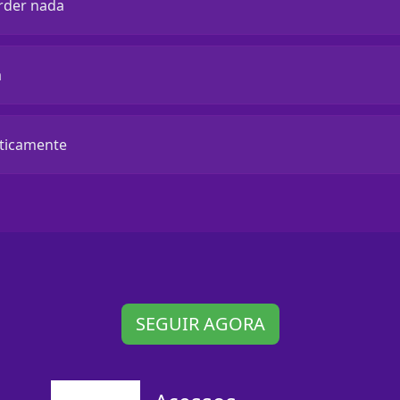
erder nada
a
aticamente
SEGUIR AGORA