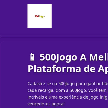
📱 500Jogo A Me
Plataforma de A
Cadastre-se na 500Jogo para ganhar bô
cada recarga. Com a 500Jogo, você tem
incríveis e uma experiência de jogo inig
vencedores agora!