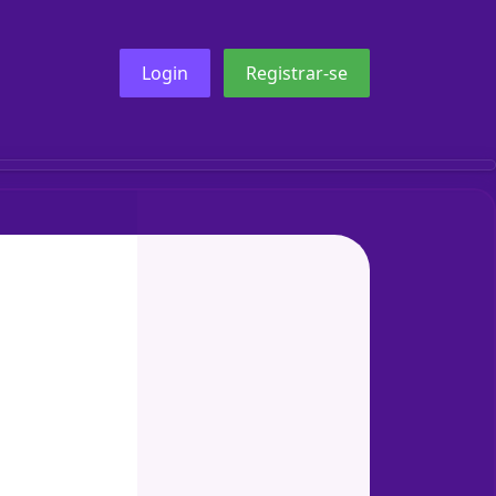
Login
Registrar-se