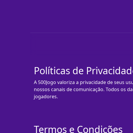
Políticas de Privacida
A 500Jogo valoriza a privacidade de seus u
nossos canais de comunicação. Todos os dad
jogadores.
Termos e Condições