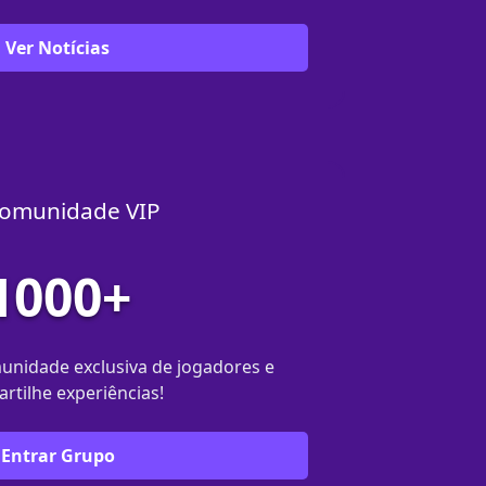
Ver Notícias
Comunidade VIP
1000+
unidade exclusiva de jogadores e
rtilhe experiências!
Entrar Grupo