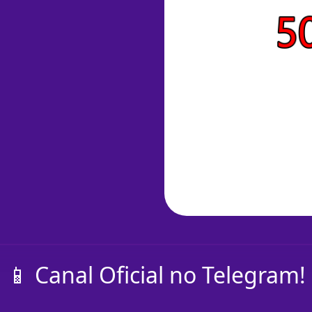
📱 Canal Oficial no Telegram!