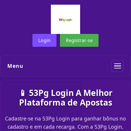
Login
Registrar-se
Menu
📱 53Pg Login A Melhor
Plataforma de Apostas
Cadastre-se na 53Pg Login para ganhar bônus no
cadastro e em cada recarga. Com a 53Pg Login,