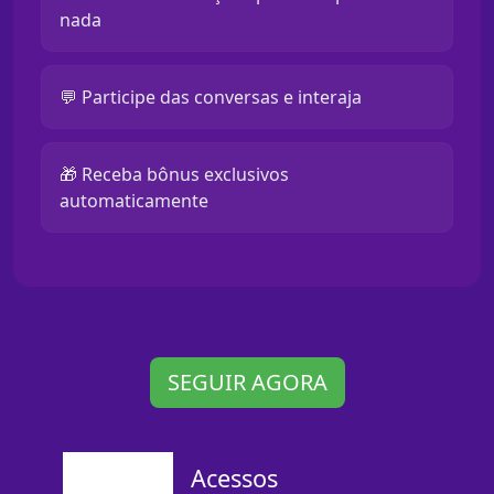
nada
💬 Participe das conversas e interaja
🎁 Receba bônus exclusivos
automaticamente
SEGUIR AGORA
Acessos