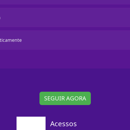
a
aticamente
SEGUIR AGORA
Acessos