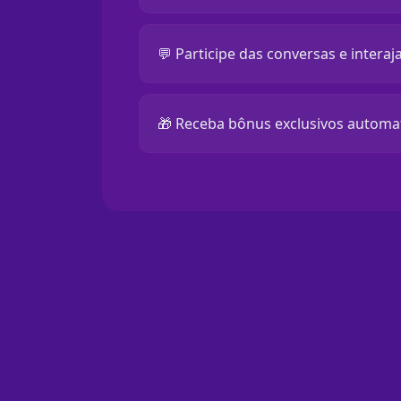
💬 Participe das conversas e interaj
🎁 Receba bônus exclusivos autom