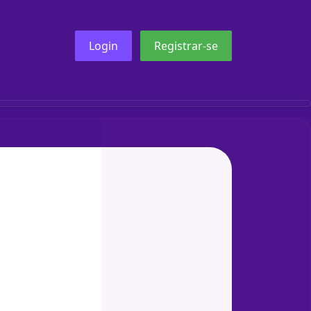
Login
Registrar-se