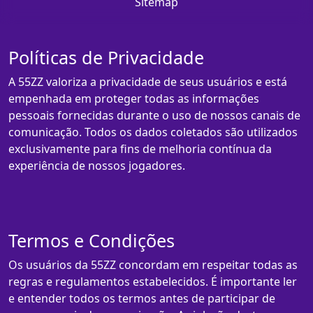
Sitemap
Políticas de Privacidade
A 55ZZ valoriza a privacidade de seus usuários e está
empenhada em proteger todas as informações
pessoais fornecidas durante o uso de nossos canais de
comunicação. Todos os dados coletados são utilizados
exclusivamente para fins de melhoria contínua da
experiência de nossos jogadores.
Termos e Condições
Os usuários da 55ZZ concordam em respeitar todas as
regras e regulamentos estabelecidos. É importante ler
e entender todos os termos antes de participar de