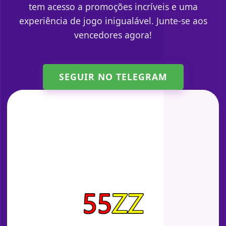
tem acesso a promoções incríveis e uma
experiência de jogo inigualável. Junte-se aos
vencedores agora!
SEGUIR NO TELEGRAM