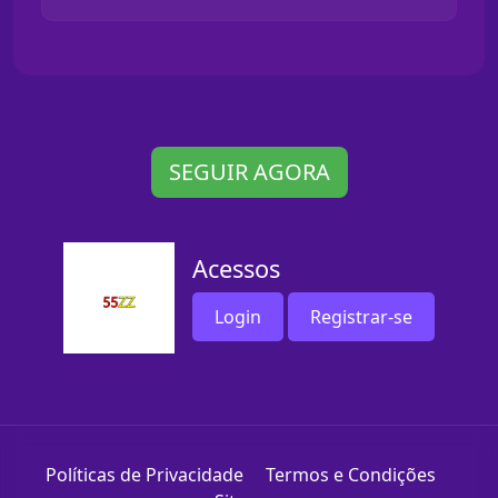
SEGUIR AGORA
Acessos
Login
Registrar-se
Políticas de Privacidade
Termos e Condições