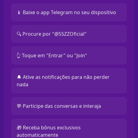
📱 Baixe o app Telegram no seu dispositivo
🔍 Procure por "@55ZZOficial"
👆 Toque em "Entrar" ou "Join"
🔔 Ative as notificações para não perder
nada
💬 Participe das conversas e interaja
🎁 Receba bônus exclusivos
automaticamente