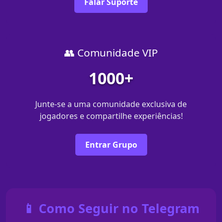
Falar Suporte
👥 Comunidade VIP
1000+
Junte-se a uma comunidade exclusiva de
jogadores e compartilhe experiências!
Entrar Grupo
📱 Como Seguir no Telegram