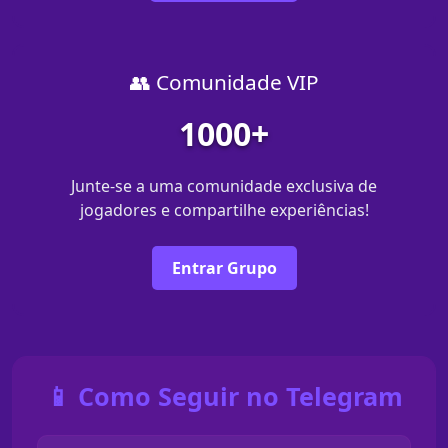
👥 Comunidade VIP
1000+
Junte-se a uma comunidade exclusiva de
jogadores e compartilhe experiências!
Entrar Grupo
📱 Como Seguir no Telegram