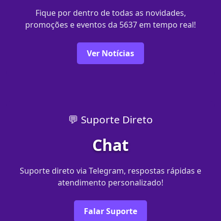
Fique por dentro de todas as novidades,
promoções e eventos da 5637 em tempo real!
Ver Notícias
💬 Suporte Direto
Chat
Suporte direto via Telegram, respostas rápidas e
atendimento personalizado!
Falar Suporte