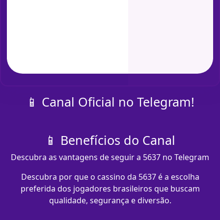
📱 Canal Oficial no Telegram!
📱 Benefícios do Canal
Descubra as vantagens de seguir a 5637 no Telegram
Descubra por que o cassino da 5637 é a escolha
preferida dos jogadores brasileiros que buscam
qualidade, segurança e diversão.