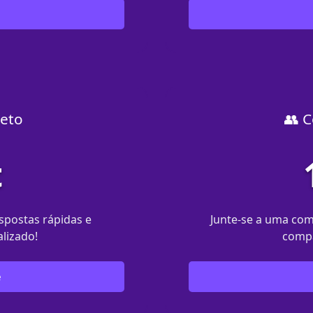
reto
👥 
t
espostas rápidas e
Junte-se a uma com
lizado!
compa
e