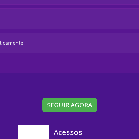
a
aticamente
SEGUIR AGORA
Acessos