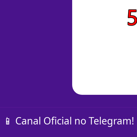
📱 Canal Oficial no Telegram!