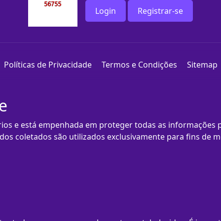
Login
Registrar-se
Políticas de Privacidade
Termos e Condições
Sitemap
de
ários e está empenhada em proteger todas as informações 
os coletados são utilizados exclusivamente para fins de m