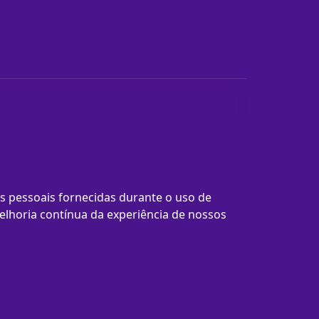
s pessoais fornecidas durante o uso de
elhoria contínua da experiência de nossos