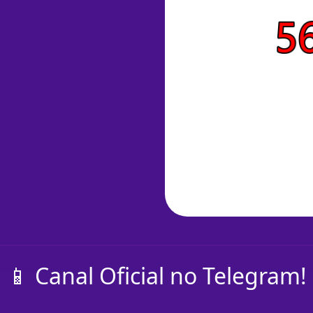
📱 Canal Oficial no Telegram!