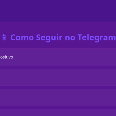
📱 Como Seguir no Telegram
ositivo