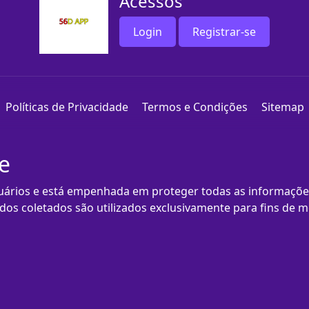
Acessos
Login
Registrar-se
Políticas de Privacidade
Termos e Condições
Sitemap
de
suários e está empenhada em proteger todas as informaçõe
os coletados são utilizados exclusivamente para fins de m