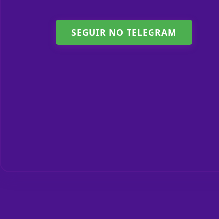
SEGUIR NO TELEGRAM