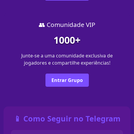
👥 Comunidade VIP
1000+
Junte-se a uma comunidade exclusiva de
jogadores e compartilhe experiências!
Entrar Grupo
📱 Como Seguir no Telegram