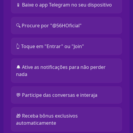
📱 Baixe o app Telegram no seu dispositivo
🔍 Procure por "@56HOficial"
👆 Toque em "Entrar" ou "Join"
🔔 Ative as notificações para não perder
nada
💬 Participe das conversas e interaja
🎁 Receba bônus exclusivos
automaticamente