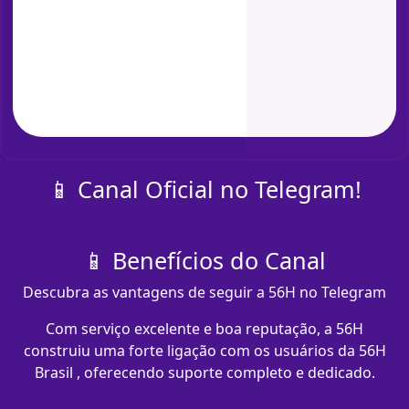
📱 Canal Oficial no Telegram!
📱 Benefícios do Canal
Descubra as vantagens de seguir a 56H no Telegram
Com serviço excelente e boa reputação, a 56H
construiu uma forte ligação com os usuários da 56H
Brasil , oferecendo suporte completo e dedicado.