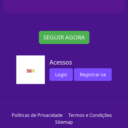
SEGUIR AGORA
Acessos
Login
Registrar-se
Políticas de Privacidade
Termos e Condições
Sitemap