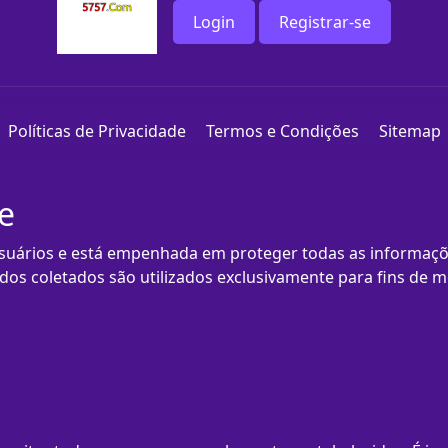
Login
Registrar-se
Políticas de Privacidade
Termos e Condições
Sitemap
de
usuários e está empenhada em proteger todas as informaçõ
os coletados são utilizados exclusivamente para fins de m