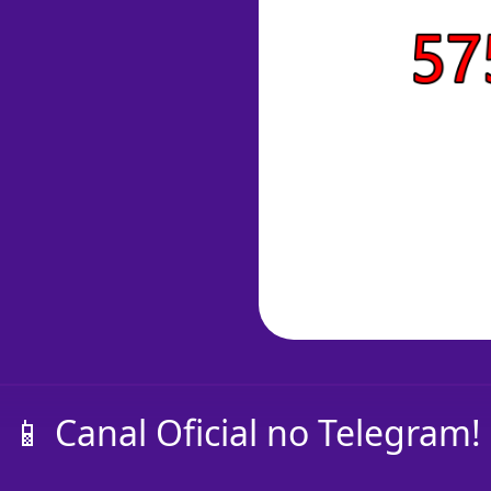
📱 Canal Oficial no Telegram!