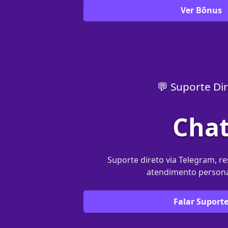
Ver Bônus
💬 Suporte Di
Cha
Suporte direto via Telegram, r
atendimento persona
Falar Suport