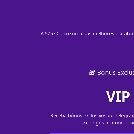
A 5757.Com é uma das melhores plataform
🎁 Bônus Exclu
VIP
Receba bônus exclusivos do Telegra
e códigos promocionai