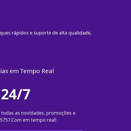
ues rápidos e suporte de alta qualidade,
cias em Tempo Real
24/7
e todas as novidades, promoções e
 5757.Com em tempo real!