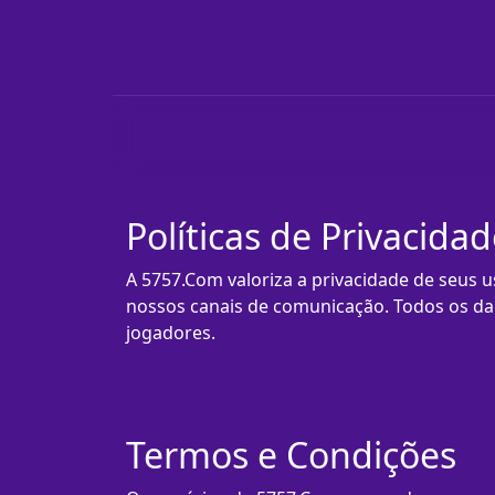
Políticas de Privacida
A 5757.Com valoriza a privacidade de seus 
nossos canais de comunicação. Todos os dad
jogadores.
Termos e Condições