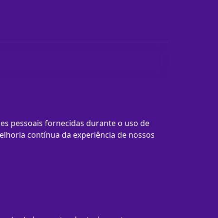
es pessoais fornecidas durante o uso de
elhoria contínua da experiência de nossos