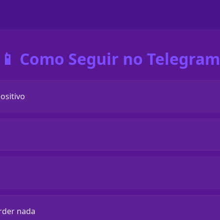
📱 Como Seguir no Telegram
ositivo
erder nada