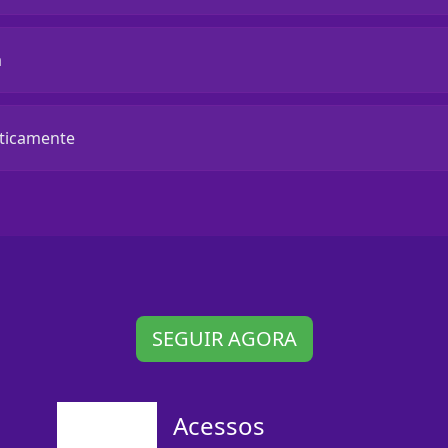
a
aticamente
SEGUIR AGORA
Acessos