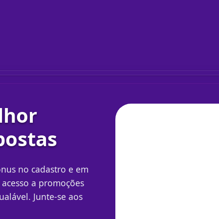
lhor
postas
ônus no cadastro e em
m acesso a promoções
ualável. Junte-se aos