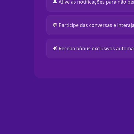
🔔 Ative as notificações para não p
💬 Participe das conversas e interaj
🎁 Receba bônus exclusivos autom