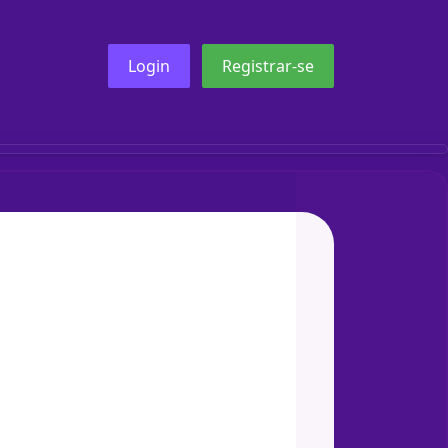
Login
Registrar-se