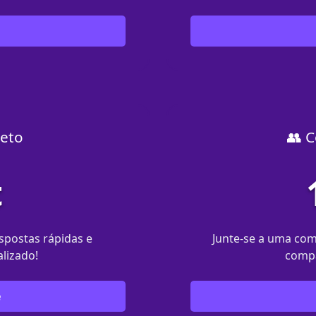
reto
👥 
t
espostas rápidas e
Junte-se a uma com
lizado!
compa
e