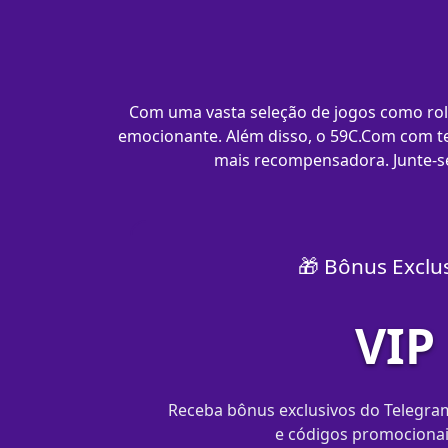
Com uma vasta seleção de jogos como rolet
emocionante. Além disso, o 59C.Com com​ t
mais recompensadora. Junte-se
🎁 Bônus Exclu
VIP
Receba bônus exclusivos do Telegra
e códigos promocionai