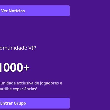
Ver Notícias
Comunidade VIP
1000+
unidade exclusiva de jogadores e
rtilhe experiências!
Entrar Grupo