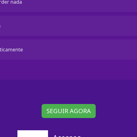
erder nada
a
aticamente
SEGUIR AGORA