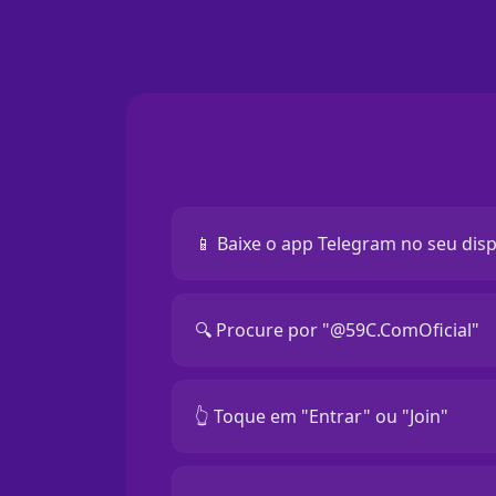
📱 Baixe o app Telegram no seu disp
🔍 Procure por "@59C.ComOficial"
👆 Toque em "Entrar" ou "Join"