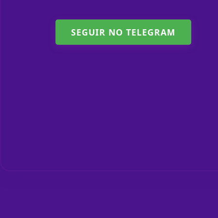
SEGUIR NO TELEGRAM