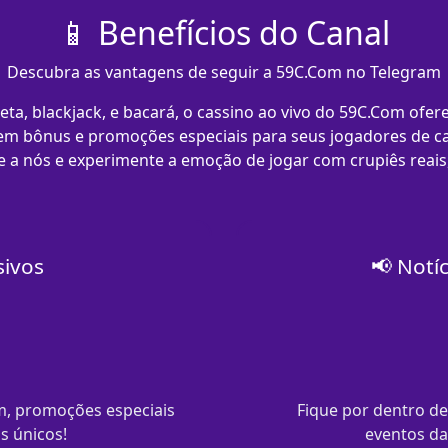
📱 Benefícios do Canal
Descubra as vantagens de seguir a 59C.Com no Telegram
a, blackjack, e bacará, o cassino ao vivo do 59C.Com ofer
em bônus e promoções especiais para seus jogadores de cas
 a nós e experimente a emoção de jogar com crupiês reais,
sivos
📢 Notí
m, promoções especiais
Fique por dentro d
s únicos!
eventos da