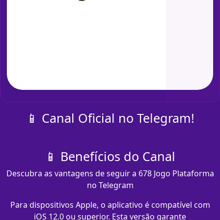
📱 Canal Oficial no Telegram!
📱 Benefícios do Canal
Descubra as vantagens de seguir a 678 Jogo Plataforma
no Telegram
Para dispositivos Apple, o aplicativo é compatível com
iOS 12.0 ou superior. Esta versão garante