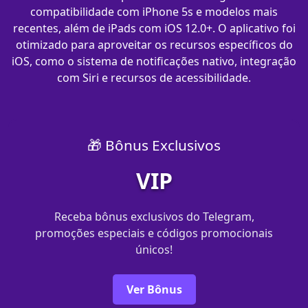
compatibilidade com iPhone 5s e modelos mais
recentes, além de iPads com iOS 12.0+. O aplicativo foi
otimizado para aproveitar os recursos específicos do
iOS, como o sistema de notificações nativo, integração
com Siri e recursos de acessibilidade.
🎁 Bônus Exclusivos
VIP
Receba bônus exclusivos do Telegram,
promoções especiais e códigos promocionais
únicos!
Ver Bônus