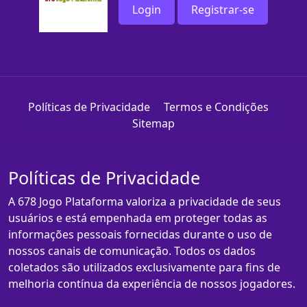
Login
Registrar-se
Políticas de Privacidade
Termos e Condições
Sitemap
Políticas de Privacidade
A 678 Jogo Plataforma valoriza a privacidade de seus
usuários e está empenhada em proteger todas as
informações pessoais fornecidas durante o uso de
nossos canais de comunicação. Todos os dados
coletados são utilizados exclusivamente para fins de
melhoria contínua da experiência de nossos jogadores.