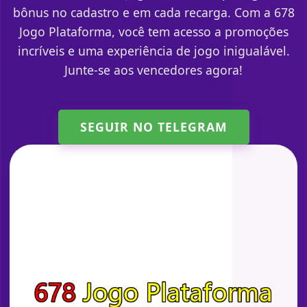
bônus no cadastro e em cada recarga. Com a 678
Jogo Plataforma, você tem acesso a promoções
incríveis e uma experiência de jogo inigualável.
Junte-se aos vencedores agora!
SEGUIR NO TELEGRAM