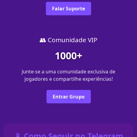
Falar Suporte
👥 Comunidade VIP
1000+
Junte-se a uma comunidade exclusiva de
jogadores e compartilhe experiências!
Entrar Grupo
📱 Como Seguir no Telegram