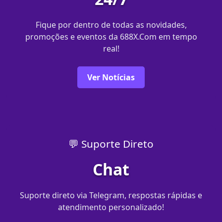
Fique por dentro de todas as novidades,
promoções e eventos da 688X.Com em tempo
real!
Ver Notícias
💬 Suporte Direto
Chat
Suporte direto via Telegram, respostas rápidas e
atendimento personalizado!