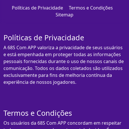
Políticas de Privacidade
Termos e Condições
Sitemap
Políticas de Privacidade
A 68S Com APP valoriza a privacidade de seus usuários
e está empenhada em proteger todas as informações
pessoais fornecidas durante o uso de nossos canais de
comunicação. Todos os dados coletados são utilizados
exclusivamente para fins de melhoria contínua da
experiência de nossos jogadores.
Termos e Condições
Os usuários da 68S Com APP concordam em respeitar