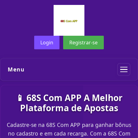
Login
Registrar-se
Menu
📱 68S Com APP A Melhor
Plataforma de Apostas
Cadastre-se na 68S Com APP para ganhar bônus
no cadastro e em cada recarga. Com a 68S Com