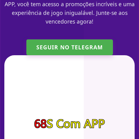
APP, você tem acesso a promoções incríveis e uma
experiência de jogo inigualável. Junte-se aos
vencedores agora!
SEGUIR NO TELEGRAM