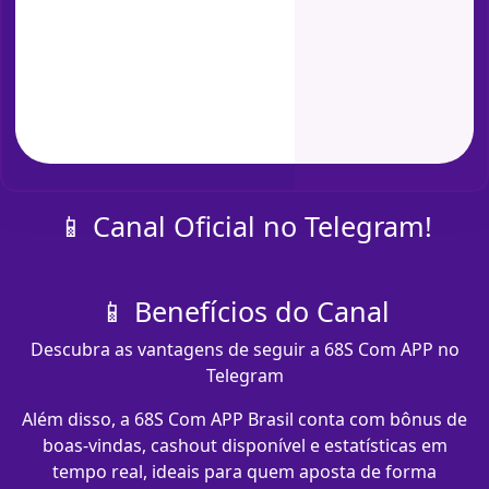
📱 Canal Oficial no Telegram!
📱 Benefícios do Canal
Descubra as vantagens de seguir a 68S Com APP no
Telegram
Além disso, a 68S Com APP Brasil conta com bônus de
boas-vindas, cashout disponível e estatísticas em
tempo real, ideais para quem aposta de forma