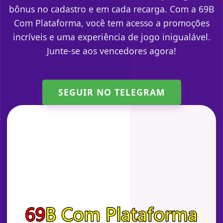
bônus no cadastro e em cada recarga. Com a 69B
Com Plataforma, você tem acesso a promoções
incríveis e uma experiência de jogo inigualável.
Junte-se aos vencedores agora!
SEGUIR NO TELEGRAM