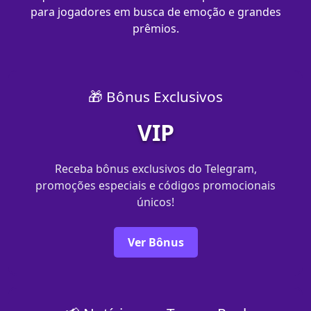
para jogadores em busca de emoção e grandes
prêmios.
🎁 Bônus Exclusivos
VIP
Receba bônus exclusivos do Telegram,
promoções especiais e códigos promocionais
únicos!
Ver Bônus