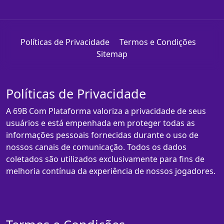
Políticas de Privacidade
Termos e Condições
Sitemap
Políticas de Privacidade
A 69B Com Plataforma valoriza a privacidade de seus
usuários e está empenhada em proteger todas as
informações pessoais fornecidas durante o uso de
nossos canais de comunicação. Todos os dados
coletados são utilizados exclusivamente para fins de
melhoria contínua da experiência de nossos jogadores.