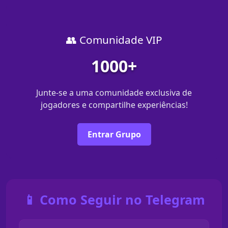
👥 Comunidade VIP
1000+
Junte-se a uma comunidade exclusiva de
jogadores e compartilhe experiências!
Entrar Grupo
📱 Como Seguir no Telegram