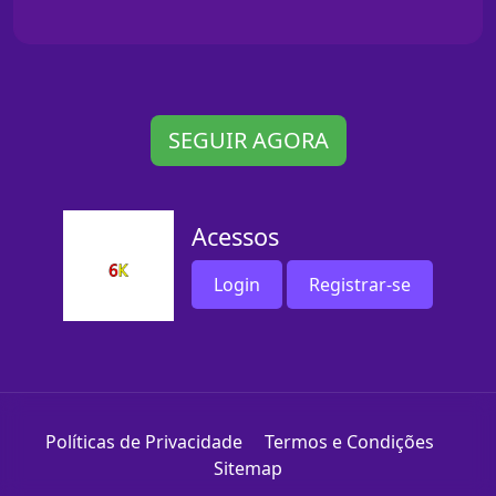
SEGUIR AGORA
Acessos
Login
Registrar-se
Políticas de Privacidade
Termos e Condições
Sitemap