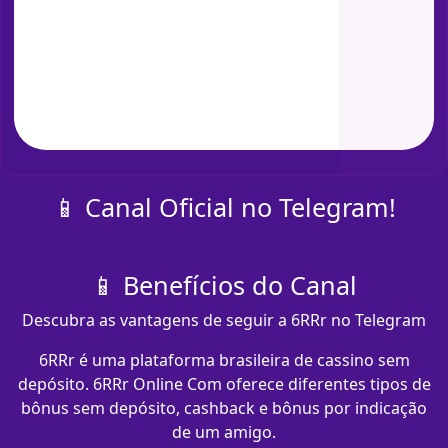
📱 Canal Oficial no Telegram!
📱 Benefícios do Canal
Descubra as vantagens de seguir a 6RRr no Telegram
6RRr é uma plataforma brasileira de cassino sem
depósito. 6RRr Online Com oferece diferentes tipos de
bônus sem depósito, cashback e bônus por indicação
de um amigo.