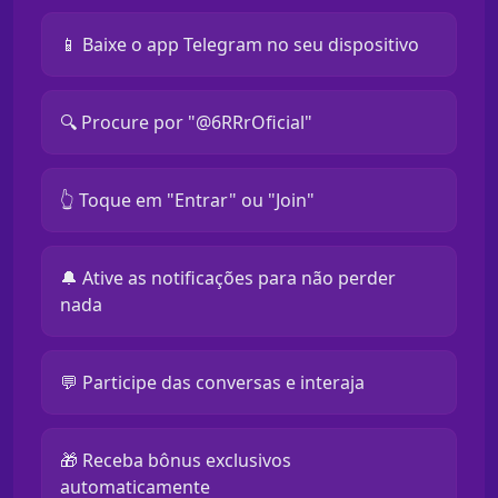
📱 Baixe o app Telegram no seu dispositivo
🔍 Procure por "@6RRrOficial"
👆 Toque em "Entrar" ou "Join"
🔔 Ative as notificações para não perder
nada
💬 Participe das conversas e interaja
🎁 Receba bônus exclusivos
automaticamente