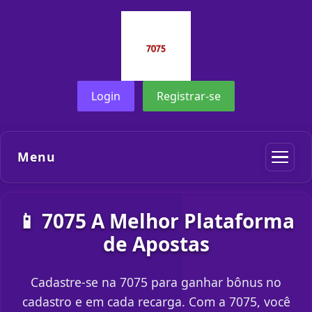
Login
Registrar-se
Menu
📱 7075 A Melhor Plataforma
de Apostas
Cadastre-se na 7075 para ganhar bônus no
cadastro e em cada recarga. Com a 7075, você