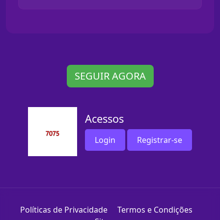
SEGUIR AGORA
Acessos
Login
Registrar-se
Políticas de Privacidade
Termos e Condições