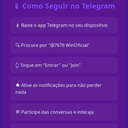
📱 Como Seguir no Telegram
📱 Baixe o app Telegram no seu dispositivo
🔍 Procure por "@7676 WinOficial"
👆 Toque em "Entrar" ou "Join"
🔔 Ative as notificações para não perder
nada
💬 Participe das conversas e interaja