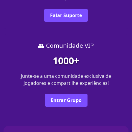
Falar Suporte
👥 Comunidade VIP
1000+
Junte-se a uma comunidade exclusiva de
jogadores e compartilhe experiências!
Entrar Grupo