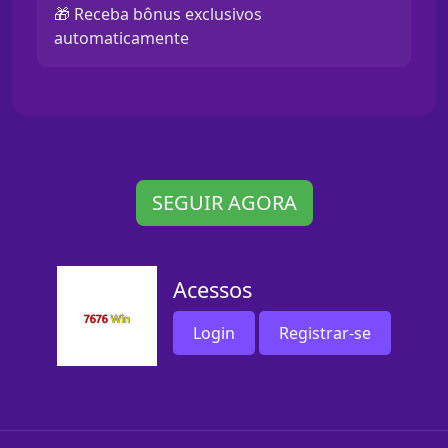
🎁 Receba bônus exclusivos
automaticamente
SEGUIR AGORA
Acessos
Login
Registrar-se