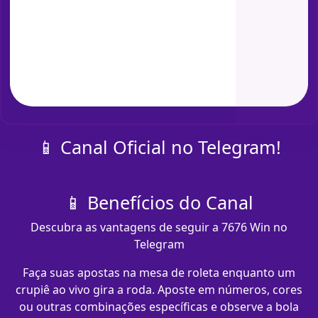
📱 Canal Oficial no Telegram!
📱 Benefícios do Canal
Descubra as vantagens de seguir a 7676 Win no
Telegram
Faça suas apostas na mesa de roleta enquanto um
crupiê ao vivo gira a roda. Aposte em números, cores
ou outras combinações específicas e observe a bola