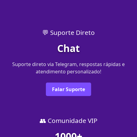
💬 Suporte Direto
Chat
Suporte direto via Telegram, respostas rápidas e
atendimento personalizado!
Falar Suporte
👥 Comunidade VIP
1000+