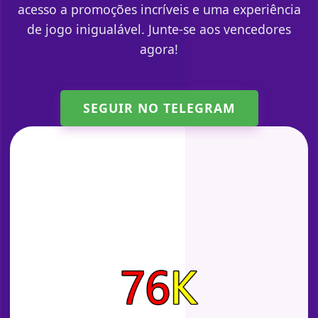
acesso a promoções incríveis e uma experiência
de jogo inigualável. Junte-se aos vencedores
agora!
SEGUIR NO TELEGRAM