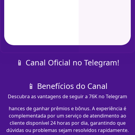
📱 Canal Oficial no Telegram!
📱 Benefícios do Canal
Descubra as vantagens de seguir a 76K no Telegram
hances de ganhar prêmios e bônus. A experiência é
complementada por um serviço de atendimento ao
cliente disponível 24 horas por dia, garantindo que
dúvidas ou problemas sejam resolvidos rapidamente.