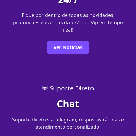
Fique por dentro de todas as novidades,
promoções e eventos da 777Jogo Vip em tempo
real!
Ver Notícias
💬 Suporte Direto
Chat
Suporte direto via Telegram, respostas rápidas e
atendimento personalizado!