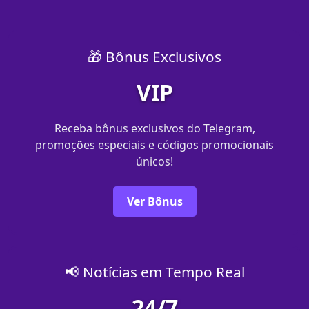
🎁 Bônus Exclusivos
VIP
Receba bônus exclusivos do Telegram,
promoções especiais e códigos promocionais
únicos!
Ver Bônus
📢 Notícias em Tempo Real
24/7