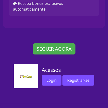
🎁 Receba bônus exclusivos
automaticamente
SEGUIR AGORA
Acessos
Login
Registrar-se