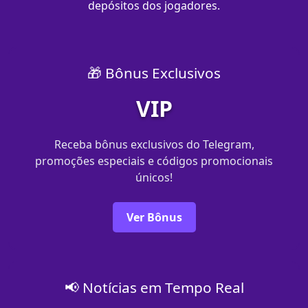
depósitos dos jogadores.
🎁 Bônus Exclusivos
VIP
Receba bônus exclusivos do Telegram,
promoções especiais e códigos promocionais
únicos!
Ver Bônus
📢 Notícias em Tempo Real