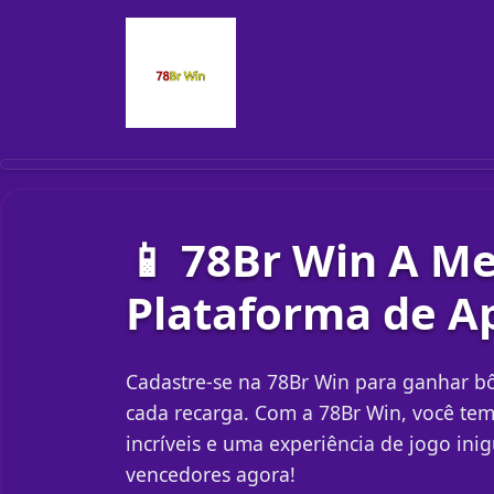
📱 78Br Win A M
Plataforma de A
Cadastre-se na 78Br Win para ganhar b
cada recarga. Com a 78Br Win, você te
incríveis e uma experiência de jogo inig
vencedores agora!