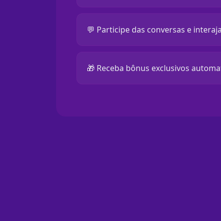
💬 Participe das conversas e interaj
🎁 Receba bônus exclusivos autom