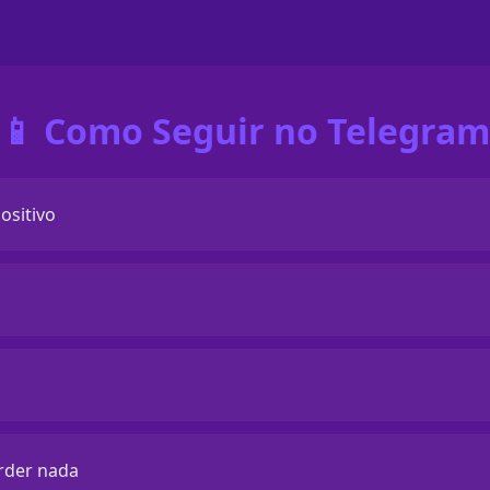
📱 Como Seguir no Telegram
ositivo
erder nada