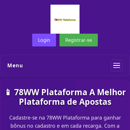
Login
Registrar-se
Menu
📱 78WW Plataforma A Melhor
Plataforma de Apostas
Cadastre-se na 78WW Plataforma para ganhar
bônus no cadastro e em cada recarga. Com a