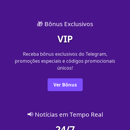
🎁 Bônus Exclusivos
VIP
Receba bônus exclusivos do Telegram,
promoções especiais e códigos promocionais
únicos!
Ver Bônus
📢 Notícias em Tempo Real
24/7