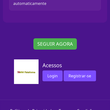
automaticamente
SEGUIR AGORA
Acessos
Login
Registrar-se