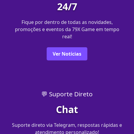
24/7
Fique por dentro de todas as novidades,
promoções e eventos da 79X Game em tempo
real!
Ver Notícias
💬 Suporte Direto
Chat
Suporte direto via Telegram, respostas rápidas e
atendimento personalizado!