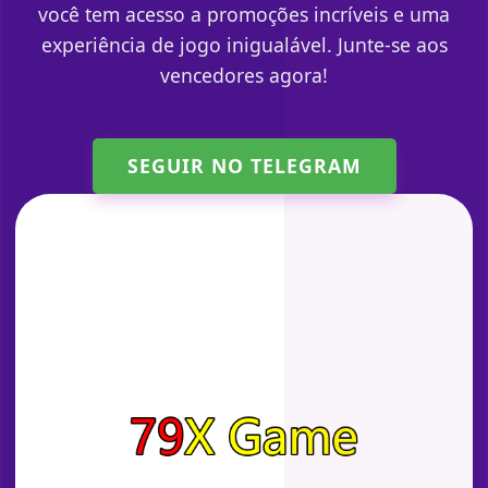
você tem acesso a promoções incríveis e uma
experiência de jogo inigualável. Junte-se aos
vencedores agora!
SEGUIR NO TELEGRAM