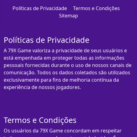
Políticas de Privacidade
Termos e Condições
Sitemap
Políticas de Privacidade
A 79X Game valoriza a privacidade de seus usuários e
está empenhada em proteger todas as informações
pessoais fornecidas durante o uso de nossos canais de
comunicação. Todos os dados coletados são utilizados
exclusivamente para fins de melhoria contínua da
experiência de nossos jogadores.
Termos e Condições
Os usuários da 79X Game concordam em respeitar